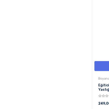
Boyanab
Eğitic
Yastığ
249,0