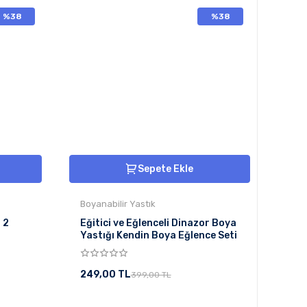
%38
%38
Sepete Ekle
Boyanabilir Yastık
 2
Eğitici ve Eğlenceli Dinazor Boya
Yastığı Kendin Boya Eğlence Seti
249,00 TL
399,00 TL