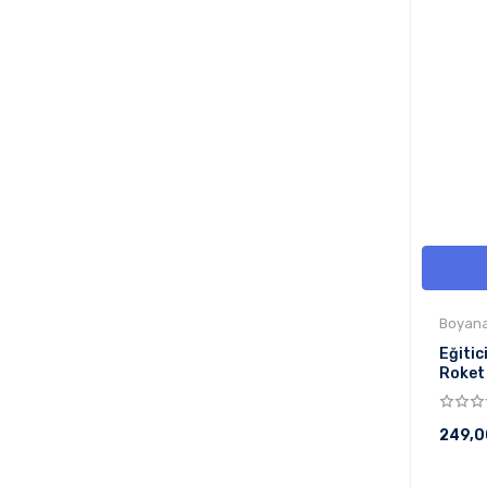
Boyanab
Eğitic
Roket
Kendin
249,0