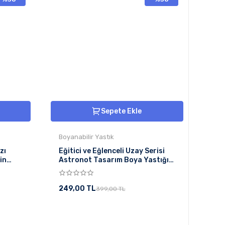
Sepete Ekle
Boyanabilir Yastık
zı
Eğitici ve Eğlenceli Uzay Serisi
in
Astronot Tasarım Boya Yastığı
Kendin Boya Eğlence Seti
249,00 TL
399,00 TL