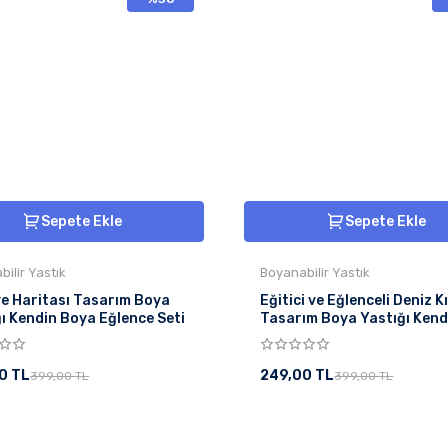
Sepete Ekle
Sepete Ekle
ilir Yastık
Boyanabilir Yastık
ye Haritası Tasarım Boya
Eğitici ve Eğlenceli Deniz Kı
ı Kendin Boya Eğlence Seti
Tasarım Boya Yastığı Kend
Boya Eğlence Seti
0 TL
249,00 TL
399,00 TL
399,00 TL