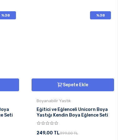
%38
%38
Sepete Ekle
Boyanabilir Yastık
 Boya
Eğitici ve Eğlenceli Unicorn Boya
e Seti
Yastığı Kendin Boya Eğlence Seti
249,00 TL
399,00 TL