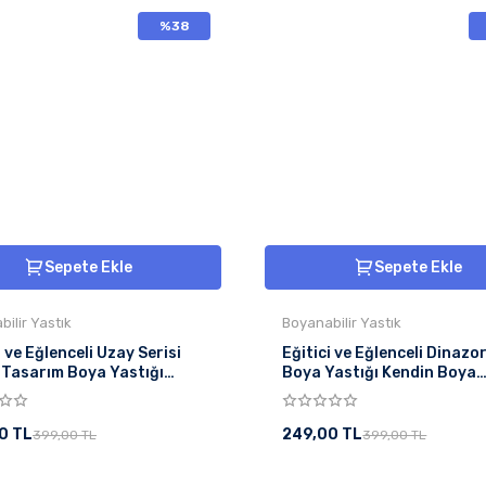
%38
Sepete Ekle
Sepete Ekle
ilir Yastık
Boyanabilir Yastık
i ve Eğlenceli Uzay Serisi
Eğitici ve Eğlenceli Dinazor
 Tasarım Boya Yastığı
Boya Yastığı Kendin Boya
 Boya Eğlence Seti
Eğlence Seti
0 TL
249,00 TL
399,00 TL
399,00 TL