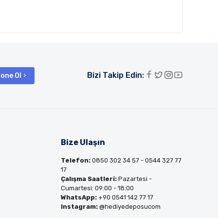
Bizi Takip Edin:
one Ol
Bize Ulaşın
Telefon:
0850 302 34 57 - 0544 327 77
17
Çalışma Saatleri:
Pazartesi -
Cumartesi: 09:00 - 18:00
WhatsApp:
+90 0541 142 77 17
Instagram:
@hediyedeposucom