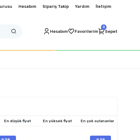
vurusu
Hesabım
Sipariş Takip
Yardım
İletişim
0
Hesabım
Favorilerim
Sepet
En düşük fiyat
En yüksek fiyat
En çok oylananlar
%38
%38