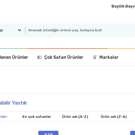
Bayilik Baş
lenen Ürünler
💵 Çok Satan Ürünler
🛒 Markalar
bilir Yastık
iler
En çok satanlar
Ürün adı (A-Z)
Ürün adı (Z-A)
%38