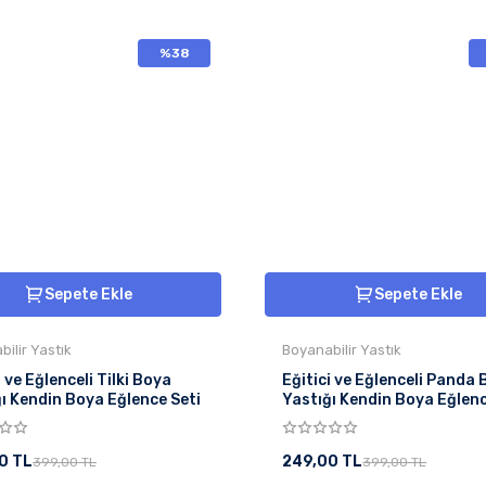
%38
Sepete Ekle
Sepete Ekle
ilir Yastık
Boyanabilir Yastık
i ve Eğlenceli Tilki Boya
Eğitici ve Eğlenceli Panda
ı Kendin Boya Eğlence Seti
Yastığı Kendin Boya Eğlenc
0 TL
249,00 TL
399,00 TL
399,00 TL