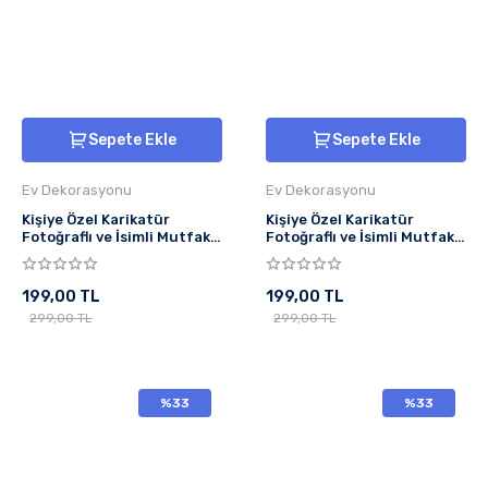
Sepete Ekle
Sepete Ekle
Ev Dekorasyonu
Ev Dekorasyonu
Kişiye Özel Karikatür
Kişiye Özel Karikatür
Fotoğraflı ve İsimli Mutfak
Fotoğraflı ve İsimli Mutfak
Önlüğü Kahve Tatlı Aşkı
Önlüğü Chef Tasarımlı 2
199,00 TL
199,00 TL
299,00 TL
299,00 TL
%33
%33