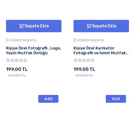
Sepete Ekle
Sepete Ekle
Ev Dekorasyonu
Ev Dekorasyonu
Kişiye Özel Fotoğraflı , Logo,
Kişiye Özel Karikatür
Yazılı Mutfak Önlüğü
Fotoğraflı ve İsimli Mutfak
Önlüğü Mucize Bekleme
199,00 TL
199,00 TL
299,00 TL
299,00 TL
%33
%33