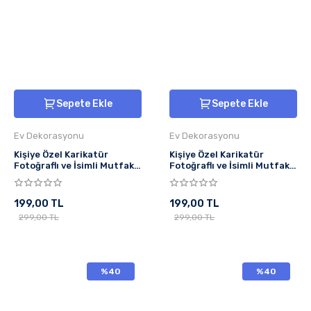
Sepete Ekle
Sepete Ekle
Ev Dekorasyonu
Ev Dekorasyonu
Kişiye Özel Karikatür
Kişiye Özel Karikatür
Fotoğraflı ve İsimli Mutfak
Fotoğraflı ve İsimli Mutfak
Önlüğü Chef Tasarımlı 1
Önlüğü Steak
199,00 TL
199,00 TL
299,00 TL
299,00 TL
%40
%40