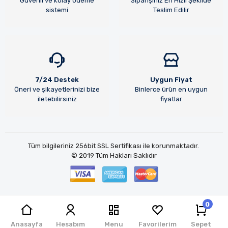
Güvenli ve kolay ödeme
Siparişiniz En Hızlı Şekilde
sistemi
Teslim Edilir
7/24 Destek
Uygun Fiyat
Öneri ve şikayetlerinizi bize
Binlerce ürün en uygun
iletebilirsiniz
fiyatlar
Tüm bilgileriniz 256bit SSL Sertifikası ile korunmaktadır.
© 2019
Tüm Hakları Saklıdır
0
Jet Teknoloji
| E-ticaret Paketleri ile hazırlanmıştır.
Anasayfa
Hesabım
Menu
Favorilerim
Sepet