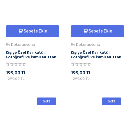
Sepete Ekle
Sepete Ekle
Ev Dekorasyonu
Ev Dekorasyonu
Kişiye Özel Karikatür
Kişiye Özel Karikatür
Fotoğraflı ve İsimli Mutfak
Fotoğraflı ve İsimli Mutfak
Önlüğü Terapi Pahalı
Önlüğü Mangal Ustası
199,00 TL
199,00 TL
299,00 TL
299,00 TL
%33
%33