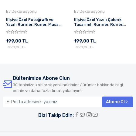
Ev Dekorasyonu
Ev Dekorasyonu
Kişiye Özel Fotoğraflı ve
Kişiye Özel Yazılı Çelenk
Yazılı Runner, Runer, Masa
Tasarımlı Runner, Runer,
Örtüsü, Sofranıza Zarafet
Masa Örtüsü, Sofranıza
Katın Runner
Zarafet Katın Runner
199,00 TL
199,00 TL
299,00 TL
299,00 TL
Bültenimize Abone Olun
Bültenimize katılarak yeni indirimler / ürünler hakkında bilgi
edinin ve daha fazla fırsat yakalayın!
Abone Ol
Bizi Takip Edin: