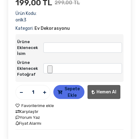
199,00 TL
299,00 TL
Ürün Kodu:
onlk3
Kategori:
Ev Dekorasyonu
Ürüne
Eklenecek
İsim
Ürüne
Eklenecek
Fotoğraf
Sepete
Hemen Al
Ekle
Favorilerime ekle
Karşılaştır
Yorum Yaz
Fiyat Alarmı