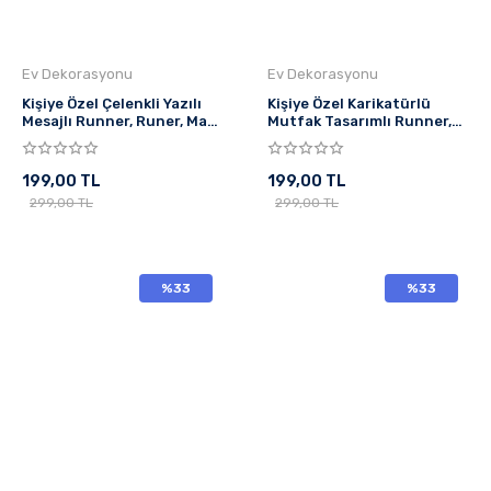
Ev Dekorasyonu
Ev Dekorasyonu
Kişiye Özel Çelenkli Yazılı
Kişiye Özel Karikatürlü
Mesajlı Runner, Runer, Masa
Mutfak Tasarımlı Runner,
Örtüsü, Sofranıza Zarafet
Runer, Masa Örtüsü,
Katın Runner,
Sofranıza Zarafet Katın
Runner
199,00 TL
199,00 TL
299,00 TL
299,00 TL
%33
%33