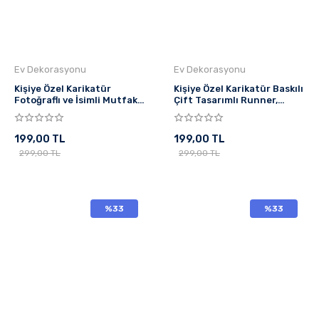
Ev Dekorasyonu
Ev Dekorasyonu
Kişiye Özel Karikatür
Kişiye Özel Karikatür Baskılı
Fotoğraflı ve İsimli Mutfak
Çift Tasarımlı Runner,
Önlüğü Steak
Runer, Sofranıza Zarafet ,
Masa Örtüsü
199,00 TL
199,00 TL
299,00 TL
299,00 TL
%33
%33