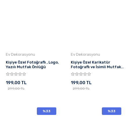
Ev Dekorasyonu
Ev Dekorasyonu
Kişiye Özel Fotoğraflı , Logo,
Kişiye Özel Karikatür
Yazılı Mutfak Önlüğü
Fotoğraflı ve İsimli Mutfak
Önlüğü Mucize Bekleme
199,00 TL
199,00 TL
299,00 TL
299,00 TL
%33
%33