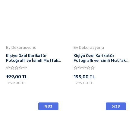
Ev Dekorasyonu
Ev Dekorasyonu
Kişiye Özel Karikatür
Kişiye Özel Karikatür
Fotoğraflı ve İsimli Mutfak
Fotoğraflı ve İsimli Mutfak
Önlüğü Terapi Pahalı
Önlüğü Mangal Ustası
199,00 TL
199,00 TL
299,00 TL
299,00 TL
%33
%33