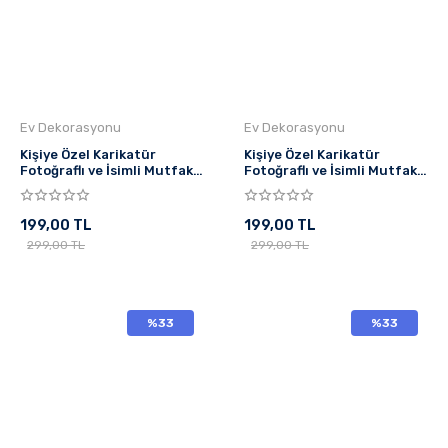
Ev Dekorasyonu
Ev Dekorasyonu
Kişiye Özel Karikatür
Kişiye Özel Karikatür
Fotoğraflı ve İsimli Mutfak
Fotoğraflı ve İsimli Mutfak
Önlüğü Kahve Tatlı Aşkı
Önlüğü Chef Tasarımlı 1
199,00 TL
199,00 TL
299,00 TL
299,00 TL
%33
%33