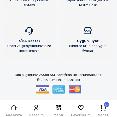
Güvenli ve kolay ödeme
Siparişiniz En Hızlı Şekilde
sistemi
Teslim Edilir
7/24 Destek
Uygun Fiyat
Öneri ve şikayetlerinizi bize
Binlerce ürün en uygun
iletebilirsiniz
fiyatlar
Tüm bilgileriniz 256bit SSL Sertifikası ile korunmaktadır.
© 2019
Tüm Hakları Saklıdır
0
Jet Teknoloji
| E-ticaret Paketleri ile hazırlanmıştır.
Anasayfa
Hesabım
Menu
Favorilerim
Sepet