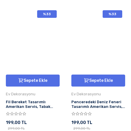
%33
%33
Sepete Ekle
Sepete Ekle
Ev Dekorasyonu
Ev Dekorasyonu
Fil Bereket Tasarımlı
Penceredeki Deniz Feneri
Amerikan Servis, Tabak
Tasarımlı Amerikan Servis,
Altlığı & Şık Masa Dekoru, Ev
Tabak Altlığı & Masa
Hediyesi, 2 Adet
Dekoru, Ev Hediyesi, 2 Adet
199,00 TL
199,00 TL
299,00 TL
299,00 TL