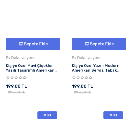
Sepete Ekle
Sepete Ekle
Ev Dekorasyonu
Ev Dekorasyonu
Kişiye Özel Mavi Çiçekler
Kişiye Özel Yazılı Modern
Yazılı Tasarımlı Amerikan
Amerikan Servis, Tabak
Servis, Tabak Altlığı & Ev
Altlığı & Şık Masa Dekoru, Ev
Hediyesi, 2 Adet
Hediyesi, 2 Adet
199,00 TL
199,00 TL
299,00 TL
299,00 TL
%33
%33