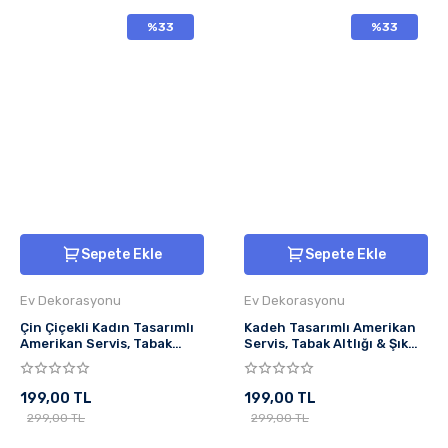
%33
%33
Sepete Ekle
Sepete Ekle
Ev Dekorasyonu
Ev Dekorasyonu
Çin Çiçekli Kadın Tasarımlı
Kadeh Tasarımlı Amerikan
Amerikan Servis, Tabak
Servis, Tabak Altlığı & Şık
Altlığı & Şık Masa Dekoru, Ev
Masa Dekoru, Ev Hediyesi, 2
Hediyesi, 2 Adet
Adet
199,00 TL
199,00 TL
299,00 TL
299,00 TL