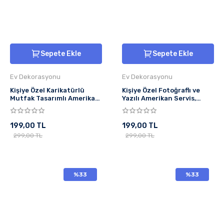
Sepete Ekle
Sepete Ekle
Ev Dekorasyonu
Ev Dekorasyonu
Kişiye Özel Karikatürlü
Kişiye Özel Fotoğraflı ve
Mutfak Tasarımlı Amerikan
Yazılı Amerikan Servis,
Servis, Tabak Altlığı & Ev
Tabak Altlığı & Ev Hediyesi,
Hediyesi, 2 Adet
2 Adet
199,00 TL
199,00 TL
299,00 TL
299,00 TL
%33
%33