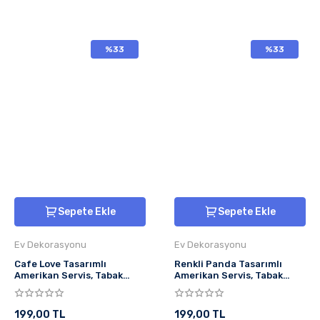
%33
%33
Sepete Ekle
Sepete Ekle
Ev Dekorasyonu
Ev Dekorasyonu
Cafe Love Tasarımlı
Renkli Panda Tasarımlı
Amerikan Servis, Tabak
Amerikan Servis, Tabak
Altlığı & Şık Masa Dekoru, Ev
Altlığı & Şık Masa Dekoru, Ev
Hediyesi, 2 Adet
Hediyesi, 2 Adet
199,00 TL
199,00 TL