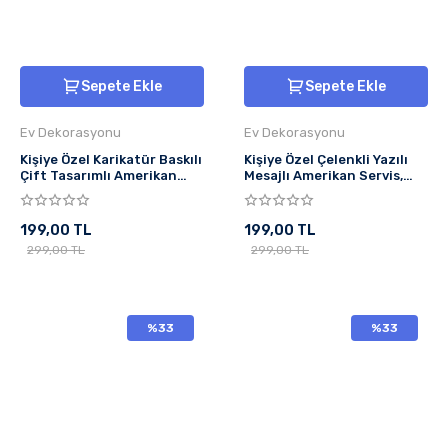
Sepete Ekle
Sepete Ekle
Ev Dekorasyonu
Ev Dekorasyonu
Kişiye Özel Karikatür Baskılı
Kişiye Özel Çelenkli Yazılı
Çift Tasarımlı Amerikan
Mesajlı Amerikan Servis,
Servis, Tabak Altlığı & Ev
Tabak Altlığı & Ev Hediyesi,
Hediyesi, 2 Adet
2 Adet
199,00 TL
199,00 TL
299,00 TL
299,00 TL
%33
%33