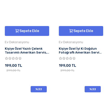
Sepete Ekle
Sepete Ekle
Ev Dekorasyonu
Ev Dekorasyonu
Kişiye Özel Yazılı Çelenk
Kişiye Özel İyi Ki Doğdun
Tasarımlı Amerikan Servis,
Fotoğraflı Amerikan Servis,
Tabak Altlığı & Ev Hediyesi,
Tabak Altlığı & Ev Hediyesi,
2 Adet
2 Adet
199,00 TL
199,00 TL
299,00 TL
299,00 TL
%33
%33