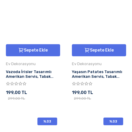
Sepete Ekle
Sepete Ekle
Ev Dekorasyonu
Ev Dekorasyonu
Vazoda İrisler Tasarımlı
Yaşasın Patates Tasarımlı
Amerikan Servis, Tabak
Amerikan Servis, Tabak
Altlığı & Şık Masa Dekoru, Ev
Altlığı & Şık Masa Dekoru, Ev
Hediyesi, 2 Adet
Hediyesi, 2 Adet
199,00 TL
199,00 TL
299,00 TL
299,00 TL
%33
%33