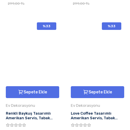
299,00 TL
299,00 TL
%33
%33
Sepete Ekle
Sepete Ekle
Ev Dekorasyonu
Ev Dekorasyonu
Renkli Baykuş Tasarımlı
Love Coffee Tasarımlı
Amerikan Servis, Tabak
Amerikan Servis, Tabak
Altlığı & Şık Masa Dekoru, Ev
Altlığı & Şık Masa Dekoru, Ev
Hediyesi, 2 Adet
Hediyesi, 2 Adet