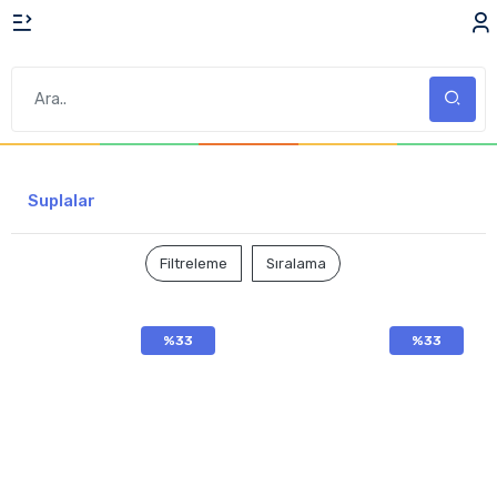
Suplalar
Filtreleme
Sıralama
%33
%33