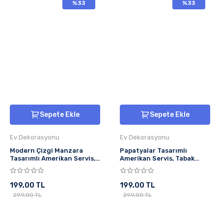
%33
%33
Sepete Ekle
Sepete Ekle
Ev Dekorasyonu
Ev Dekorasyonu
Modern Çizgi Manzara
Papatyalar Tasarımlı
Tasarımlı Amerikan Servis,
Amerikan Servis, Tabak
Tabak Altlığı & Şık Masa
Altlığı & Şık Masa Dekoru, Ev
Dekoru, Ev Hediyesi, 2 Adet
Hediyesi, 2 Adet
199,00 TL
199,00 TL
299,00 TL
299,00 TL