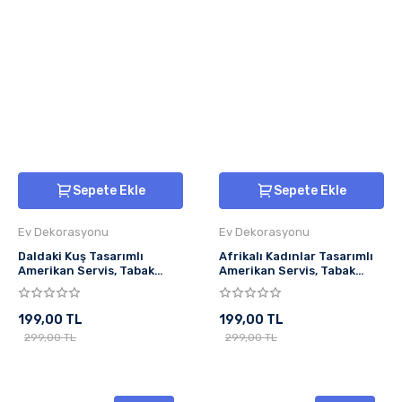
Sepete Ekle
Sepete Ekle
Ev Dekorasyonu
Ev Dekorasyonu
Daldaki Kuş Tasarımlı
Afrikalı Kadınlar Tasarımlı
Amerikan Servis, Tabak
Amerikan Servis, Tabak
Altlığı & Şık Masa Dekoru, Ev
Altlığı & Şık Masa Dekoru, Ev
Hediyesi, 2 Adet
Hediyesi, 2 Adet
199,00 TL
199,00 TL
299,00 TL
299,00 TL