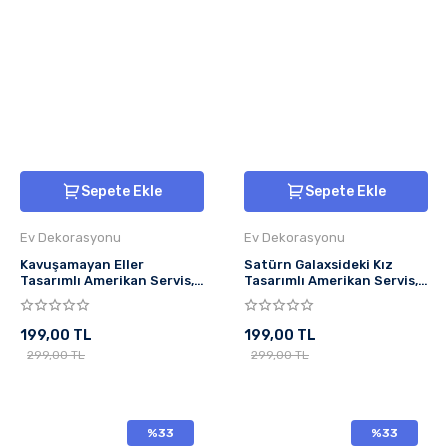
Sepete Ekle
Sepete Ekle
Ev Dekorasyonu
Ev Dekorasyonu
Kavuşamayan Eller
Satürn Galaxsideki Kız
Tasarımlı Amerikan Servis,
Tasarımlı Amerikan Servis,
Tabak Altlığı & Şık Masa
Tabak Altlığı & Şık Masa
Dekoru, Ev Hediyesi, 2 Adet
Dekoru Ev Hediyesi 2 Adet
199,00 TL
199,00 TL
299,00 TL
299,00 TL
%33
%33