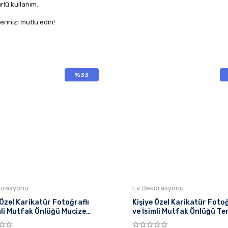
lü kullanım.
erinizi mutlu edin!
%33
orasyonu
Ev Dekorasyonu
 Özel Karikatür Fotoğraflı
Kişiye Özel Karikatür Fotoğ
mli Mutfak Önlüğü Mucize
ve İsimli Mutfak Önlüğü Te
me
Pahalı