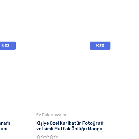
%33
%33
Ev Dekorasyonu
raflı
Kişiye Özel Karikatür Fotoğraflı
rapi
ve İsimli Mutfak Önlüğü Mangal
Ustası