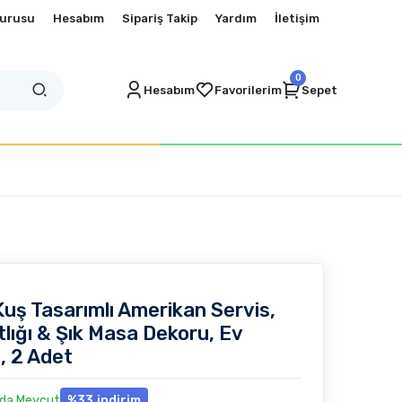
vurusu
Hesabım
Sipariş Takip
Yardım
İletişim
0
Hesabım
Favorilerim
Sepet
Kuş Tasarımlı Amerikan Servis,
tlığı & Şık Masa Dekoru, Ev
, 2 Adet
zda Mevcut
%33
indirim