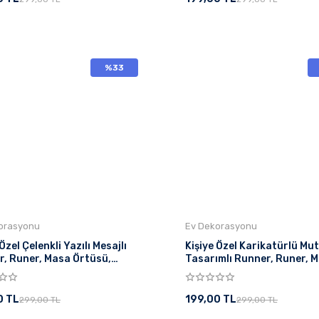
%33
orasyonu
Ev Dekorasyonu
Özel Çelenkli Yazılı Mesajlı
Kişiye Özel Karikatürlü Mu
, Runer, Masa Örtüsü,
Tasarımlı Runner, Runer, 
ıza Zarafet Katın Runner,
Örtüsü, Sofranıza Zarafet
Runner
0 TL
199,00 TL
299,00 TL
299,00 TL