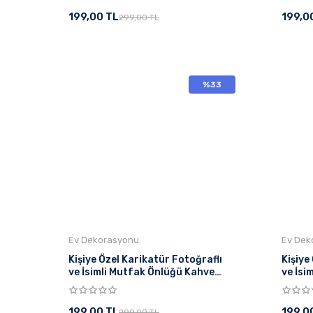
199,00 TL
199,0
299,00 TL
%33
Ev Dekorasyonu
Ev Dek
Kişiye Özel Karikatür Fotoğraflı
Kişiye
ve İsimli Mutfak Önlüğü Kahve
ve İsi
Tatlı Aşkı
Tasarı
199,00 TL
199,0
299,00 TL