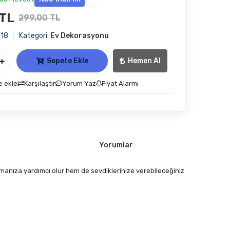
 TL
299,00 TL
p18
Kategori:
Ev Dekorasyonu
Sepete Ekle
Hemen Al
e ekle
Karşılaştır
Yorum Yaz
Fiyat Alarmı
Yorumlar
rmanıza yardımcı olur hem de sevdiklerinize verebileceğiniz