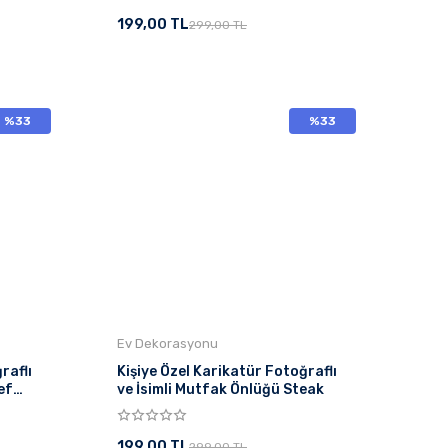
199,00 TL
299,00 TL
%33
%33
Ev Dekorasyonu
raflı
Kişiye Özel Karikatür Fotoğraflı
ef
ve İsimli Mutfak Önlüğü Steak
199,00 TL
299,00 TL