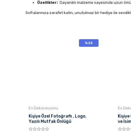
Özellikler:
Dayanıklı malzeme sayesinde uzun ömür
Sofralarınıza zarafet katın, unutulmaz bir hediye ile sevdikl
%33
Ev Dekorasyonu
Ev Dek
Kişiye Özel Fotoğraflı , Logo,
Kişiye
Yazılı Mutfak Önlüğü
ve İsi
Bekle