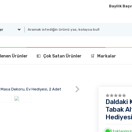
Bayilik Baş
lenen Ürünler
💵 Çok Satan Ürünler
🛒 Markalar
Daldaki 
Tabak Al
Hediyesi
Stoklarımı