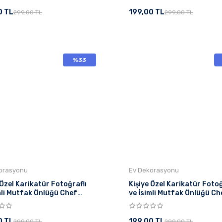
0 TL
199,00 TL
299,00 TL
299,00 TL
%33
orasyonu
Ev Dekorasyonu
 Özel Karikatür Fotoğraflı
Kişiye Özel Karikatür Fotoğ
mli Mutfak Önlüğü Chef
ve İsimli Mutfak Önlüğü Ch
mlı 2
Tasarımlı 1
0 TL
199,00 TL
299,00 TL
299,00 TL