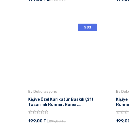
%33
Ev Dekorasyonu
Ev Dek
Kişiye Özel Karikatür Baskılı Çift
Kişiye 
Tasarımlı Runner, Runer,
Runner
Sofranıza Zarafet , Masa Örtüsü
Sofran
199,00 TL
199,0
299,00 TL