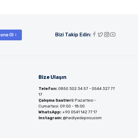
Bizi Takip Edin:
one Ol
Bize Ulaşın
Telefon:
0850 302 34 57 - 0544 327 77
17
Çalışma Saatleri:
Pazartesi -
Cumartesi: 09:00 - 18:00
WhatsApp:
+90 0541 142 77 17
Instagram:
@hediyedeposucom