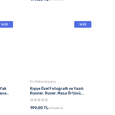
%33
%33
Ev Dekorasyonu
tfak
Kişiye Özel Fotoğraflı ve Yazılı
Masa
Runner, Runer, Masa Örtüsü,
 Katın
Sofranıza Zarafet Katın Runner
199,00 TL
299,00 TL