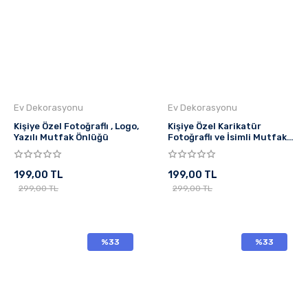
Ev Dekorasyonu
Ev Dekorasyonu
Kişiye Özel Fotoğraflı , Logo,
Kişiye Özel Karikatür
Yazılı Mutfak Önlüğü
Fotoğraflı ve İsimli Mutfak
Önlüğü Mucize Bekleme
199,00 TL
199,00 TL
299,00 TL
299,00 TL
%33
%33