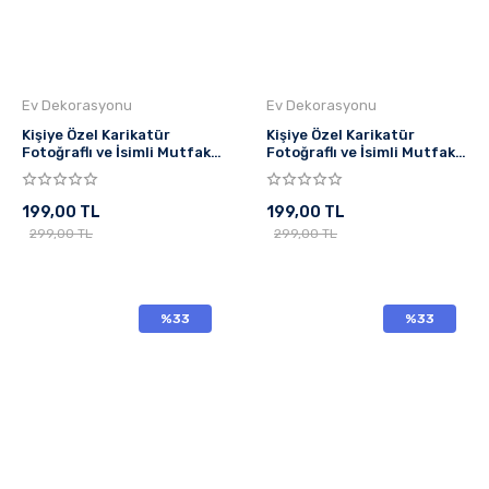
Ev Dekorasyonu
Ev Dekorasyonu
Kişiye Özel Karikatür
Kişiye Özel Karikatür
Fotoğraflı ve İsimli Mutfak
Fotoğraflı ve İsimli Mutfak
Önlüğü Kahve Tatlı Aşkı
Önlüğü Chef Tasarımlı 2
199,00 TL
199,00 TL
299,00 TL
299,00 TL
%33
%33