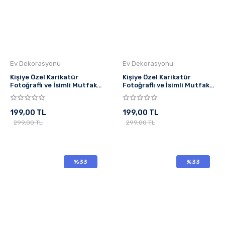
Ev Dekorasyonu
Ev Dekorasyonu
Kişiye Özel Karikatür
Kişiye Özel Karikatür
Fotoğraflı ve İsimli Mutfak
Fotoğraflı ve İsimli Mutfak
Önlüğü Terapi Pahalı
Önlüğü Mangal Ustası
199,00 TL
199,00 TL
299,00 TL
299,00 TL
%33
%33