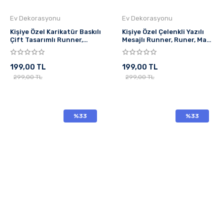
Ev Dekorasyonu
Ev Dekorasyonu
Kişiye Özel Karikatür Baskılı
Kişiye Özel Çelenkli Yazılı
Çift Tasarımlı Runner,
Mesajlı Runner, Runer, Masa
Runer, Sofranıza Zarafet ,
Örtüsü, Sofranıza Zarafet
Masa Örtüsü
Katın Runner,
199,00 TL
199,00 TL
299,00 TL
299,00 TL
%33
%33