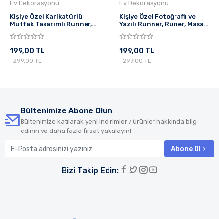
Ev Dekorasyonu
Ev Dekorasyonu
Kişiye Özel Karikatürlü
Kişiye Özel Fotoğraflı ve
Mutfak Tasarımlı Runner,
Yazılı Runner, Runer, Masa
Runer, Masa Örtüsü,
Örtüsü, Sofranıza Zarafet
Sofranıza Zarafet Katın
Katın Runner
Runner
199,00 TL
199,00 TL
299,00 TL
299,00 TL
Bültenimize Abone Olun
Bültenimize katılarak yeni indirimler / ürünler hakkında bilgi
edinin ve daha fazla fırsat yakalayın!
Abone Ol
Bizi Takip Edin: