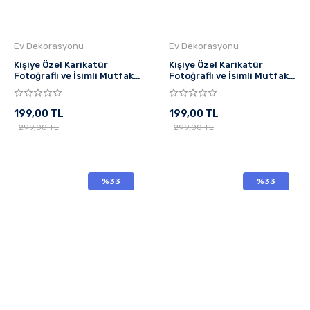
Ev Dekorasyonu
Ev Dekorasyonu
Kişiye Özel Karikatür
Kişiye Özel Karikatür
Fotoğraflı ve İsimli Mutfak
Fotoğraflı ve İsimli Mutfak
Önlüğü Chef Tasarımlı 1
Önlüğü Steak
199,00 TL
199,00 TL
299,00 TL
299,00 TL
%33
%33